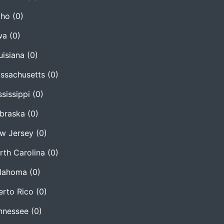
aho
(0)
wa
(0)
uisiana
(0)
ssachusetts
(0)
ssissippi
(0)
braska
(0)
w Jersey
(0)
rth Carolina
(0)
lahoma
(0)
erto Rico
(0)
nnessee
(0)