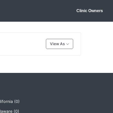
Clinic Owners
View As
ifornia
(0)
laware
(0)