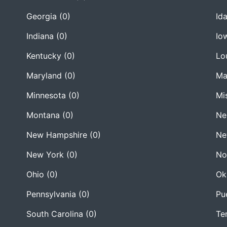
Georgia
(0)
Id
Indiana
(0)
Io
Kentucky
(0)
Lo
Maryland
(0)
Ma
Minnesota
(0)
Mi
Montana
(0)
Ne
New Hampshire
(0)
Ne
New York
(0)
No
Ohio
(0)
Ok
Pennsylvania
(0)
Pu
South Carolina
(0)
Te